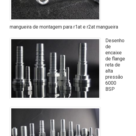
mangueira de montagem para r1at e r2at mangueira
Desenho
de
encaixe
de flange
reta de
alta
pressão
6000
BSP