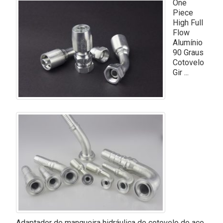
One
Piece
High Full
Flow
Alumínio
90 Graus
Cotovelo
Gir ...
Adaptador de mangueira hidráulica de cotovelo de aço