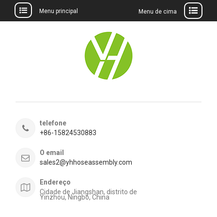
Menu principal
Menu de cima
Ir
para
o
conteúdo
telefone
+86-15824530883
O email
sales2@yhhoseassembly.com
Endereço
Cidade de Jiangshan, distrito de
Yinzhou, Ningbo, China