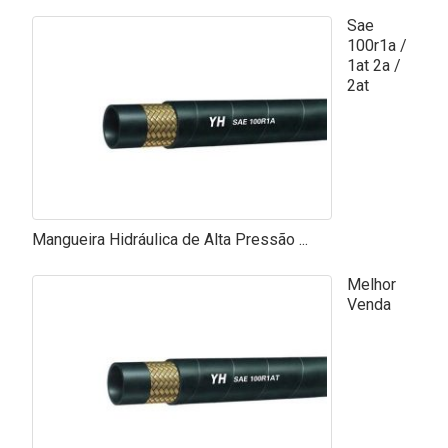
Sae
100r1a /
1at 2a /
2at
Mangueira Hidráulica de Alta Pressão ...
Melhor
Venda