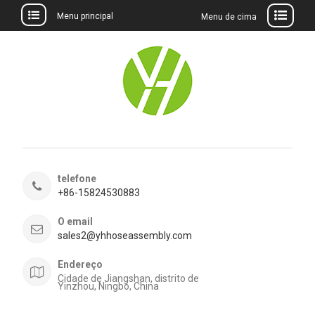
Menu principal
Menu de cima
Ir
para
o
conteúdo
telefone
+86-15824530883
O email
sales2@yhhoseassembly.com
Endereço
Cidade de Jiangshan, distrito de
Yinzhou, Ningbo, China