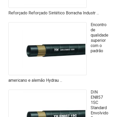
Reforçado Reforçado Sintético Borracha Industr ...
Encontro
de
qualidade
superior
com o
padrão
americano e alemão Hydrau ...
DIN
EN857
1SC
Standard
Envolvido