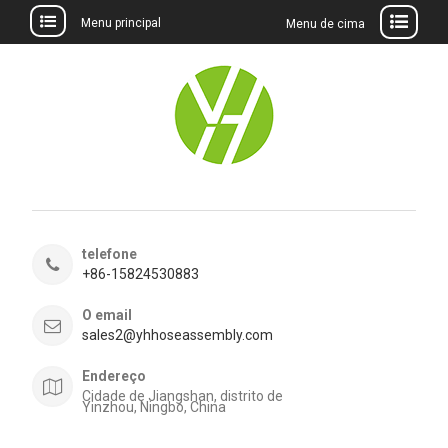
Menu principal
Menu de cima
Ir
para
o
conteúdo
telefone
+86-15824530883
O email
sales2@yhhoseassembly.com
Endereço
Cidade de Jiangshan, distrito de
Yinzhou, Ningbo, China