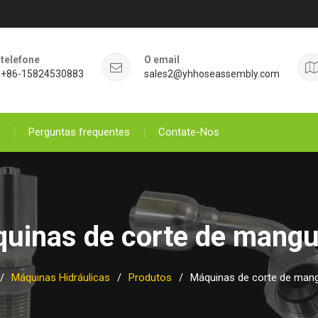
telefone
O email
+86-15824530883
sales2@yhhoseassembly.com
Perguntas frequentes
Contate-Nos
uinas de corte de mangu
Máquinas Hidráulicas
Produtos
Máquinas de corte de mang