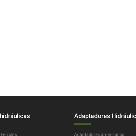
 hidráulicas
Adaptadores Hidráuli
 Ferrules
Adaptadores americanos