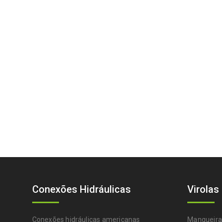
Conexões Hidráulicas
Virolas
Conexões hidráulicas americanas
Mangueira