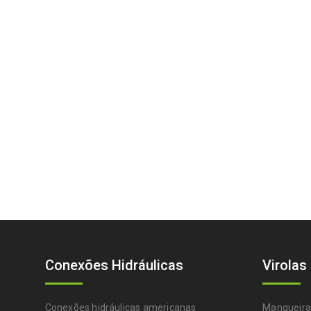
Conexões Hidráulicas
Virolas
Conexões hidráulicas americanas
Mangueira