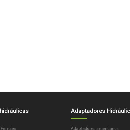
 hidráulicas
Adaptadores Hidráuli
 Ferrules
Adaptadores americanos