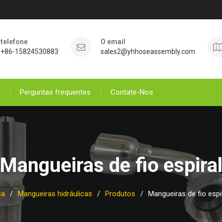
telefone
O email
+86-15824530883
sales2@yhhoseassembly.com
Perguntas frequentes
Contate-Nos
Mangueiras de fio espira
sa
Mangueiras hidráulicas
Produtos
Mangueiras de fio espi