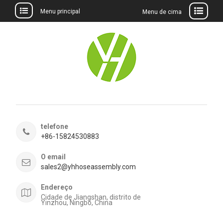
Menu principal
Menu de cima
Ir
para
o
conteúdo
telefone
+86-15824530883
O email
sales2@yhhoseassembly.com
Endereço
Cidade de Jiangshan, distrito de
Yinzhou, Ningbo, China