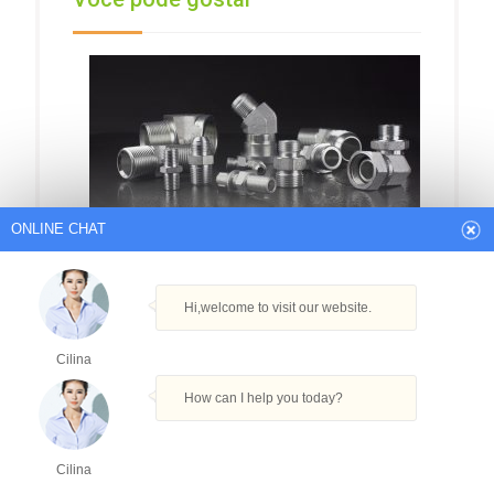
ONLINE CHAT
Accg-og / addg-og Bsp rosca ajustável Stud
Hi,welcome to visit our website.
End Com O-ring de vedação Run Tee aço
carbono Hidráulica Mangueira Fittings
Cilina
Andadapters
How can I help you today?
Cilina