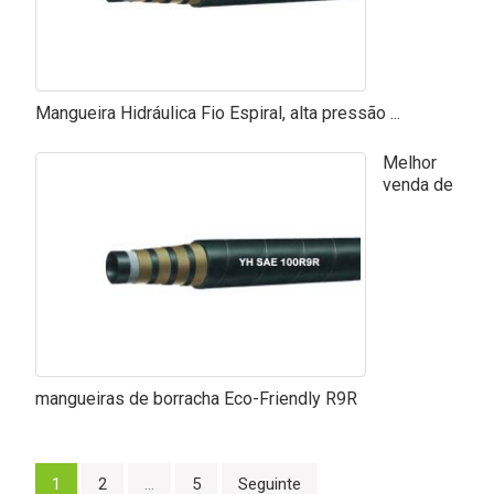
Mangueira Hidráulica Fio Espiral, alta pressão ...
Melhor
venda de
mangueiras de borracha Eco-Friendly R9R
Navegação
1
2
…
5
Seguinte