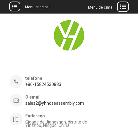
Menu principal
Menu de cima
Ir
para
o
conteúdo
telefone
+86-15824530883
O email
sales2@yhhoseassembly.com
Endereço
Cidade de Jiangshan, distrito de
Yinzhou, Ningbo, China