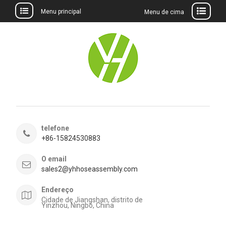
Menu principal
Menu de cima
Ir
para
o
conteúdo
telefone
+86-15824530883
O email
sales2@yhhoseassembly.com
Endereço
Cidade de Jiangshan, distrito de
Yinzhou, Ningbo, China