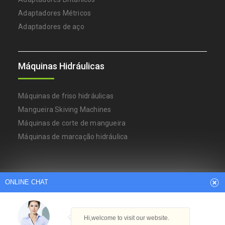
Adaptadores Métricos
Adaptadores de aço
Máquinas Hidráulicas
Máquinas de friso hidráulicas
Mangueira Skiving Machines
Máquinas de corte de mangueira
Máquinas de marcação hidráulica
Arabic
Dutch
English
French
ONLINE CHAT
German
Italian
Japanese
Persian
Portuguese
Russian
Spanish
Turkish
Thai
Hi,welcome to visit our website.